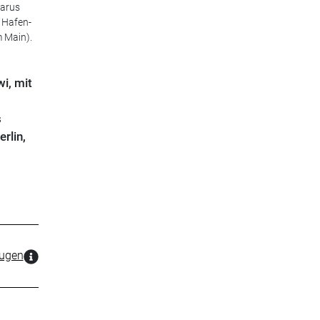
zarus
 Hafen-
 Main).
i, mit
s
rlin,
zugen