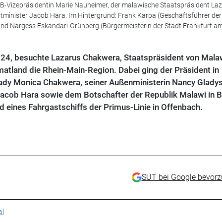
 BDB-Vizepräsidentin Marie Nauheimer, der malawische Staatspräsident La
minister Jacob Hara. Im Hintergrund: Frank Karpa (Geschäftsführer der
nd Nargess Eskandari-Grünberg (Bürgermeisterin der Stadt Frankfurt am
24, besuchte Lazarus Chakwera, Staatspräsident von Malaw
atland die Rhein-Main-Region. Dabei ging der Präsident in
 Lady Monica Chakwera, seiner Außenministerin Nancy Glady
cob Hara sowie dem Botschafter der Republik Malawi in Be
 eines Fahrgastschiffs der Primus-Linie in Offenbach.
SUT bei Google bevor
al