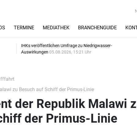
DS
TERMINE
MEDIATHEK
BRANCHENGUIDE
KON
IHKs veröffentlichen Umfrage zu Niedrigwasser-
Auswirkungen
05.08.2026, 15:21 Uhr
fffahrt
lawi zu Besuch auf Schiff der Primus-Linie
nt der Republik Malawi 
hiff der Primus-Linie