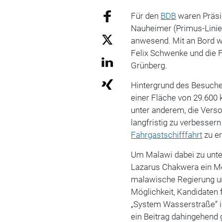
Für den
BDB
waren Präsid
Nauheimer (Primus-Linie
anwesend. Mit an Bord 
Felix Schwenke und die 
Grünberg.
Hintergrund des Besuche
einer Fläche von 29.600 k
unter anderem, die Vers
langfristig zu verbessern
Fahrgastschifffahrt
zu e
Um Malawi dabei zu unte
Lazarus Chakwera ein M
malawische Regierung u
Möglichkeit, Kandidaten
„System Wasserstraße“ 
ein Beitrag dahingehend 