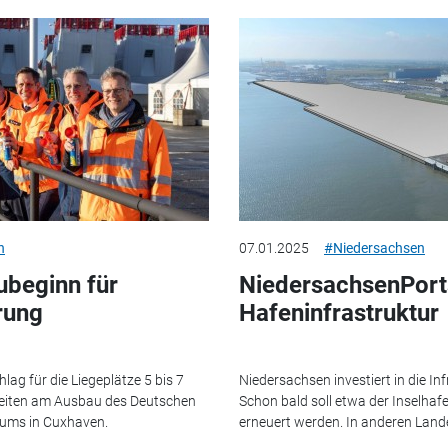
n
07.01.2025
#Niedersachsen
ubeginn für
NiedersachsenPorts 
rung
Hafeninfrastruktur
ag für die Liegeplätze 5 bis 7
Niedersachsen investiert in die In
Arbeiten am Ausbau des Deutschen
Schon bald soll etwa der Inselh
rums in Cuxhaven.
erneuert werden. In anderen Land