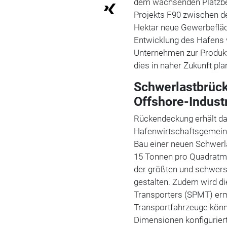
dem wachsenden Platzbe
Projekts F90 zwischen d
Hektar neue Gewerbefläch
Entwicklung des Hafens 
Unternehmen zur Produkt
dies in naher Zukunft pla
Schwerlastbrück
Offshore-Indust
Rückendeckung erhält d
Hafenwirtschaftsgemeins
Bau einer neuen Schwerla
15 Tonnen pro Quadratme
der größten und schwers
gestalten. Zudem wird di
Transporters (SPMT) er
Transportfahrzeuge könne
Dimensionen konfigurier