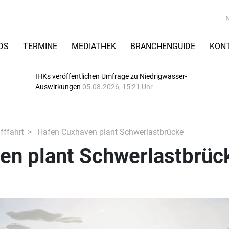
DS
TERMINE
MEDIATHEK
BRANCHENGUIDE
KON
IHKs veröffentlichen Umfrage zu Niedrigwasser-
Auswirkungen
05.08.2026, 15:21 Uhr
fffahrt
Hafen Cuxhaven plant Schwerlastbrücke
en plant Schwerlastbrüc