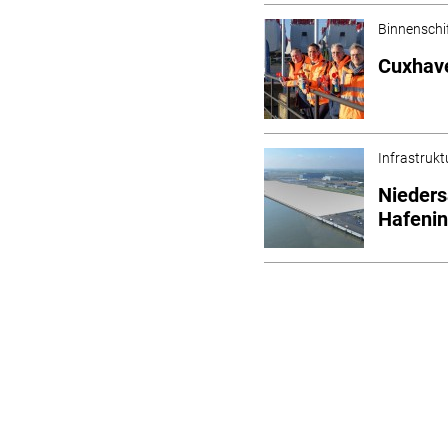
Binnenschi
Cuxhave
Infrastrukt
Nieders
Hafenin