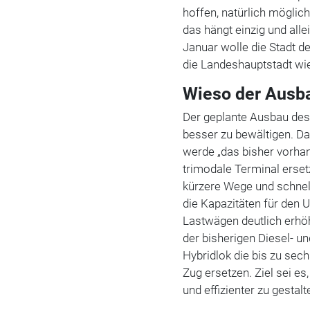
hoffen, natürlich möglic
das hängt einzig und alle
Januar wolle die Stadt d
die Landeshauptstadt wie
Wieso der Ausba
Der geplante Ausbau des 
besser zu bewältigen. D
werde „das bisher vorhan
trimodale Terminal ersetz
kürzere Wege und schne
die Kapazitäten für den
Lastwägen deutlich erhö
der bisherigen
Diesel- u
Hybridlok die bis zu sec
Zug ersetzen. Ziel sei e
und effizienter zu gestalt