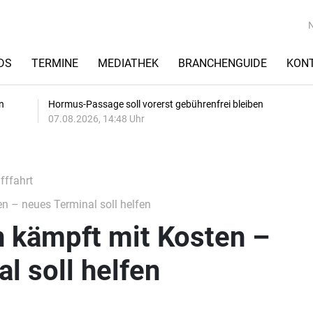
DS
TERMINE
MEDIATHEK
BRANCHENGUIDE
KON
n
Hormus-Passage soll vorerst gebührenfrei bleiben
07.08.2026, 14:48 Uhr
fffahrt
n – neues Terminal soll helfen
n kämpft mit Kosten –
l soll helfen