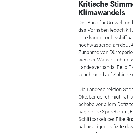
Kritische Stimme
Klimawandels
Der Bund für Umwelt und
das Vorhaben jedoch krit
Elbe kaum noch schiffbar
hochwassergefährdet. „
Zunahme von Dürreperiod
weniger Wasser führen w
Landesverbands, Felix E
zunehmend auf Schiene 
Die Landesdirektion Sac
Oktober genehmigt hat, s
behebe vor allem Defizit
sagte eine Sprecherin. „
Schiffbarkeit der Elbe ä
bahnseitigen Defizite d