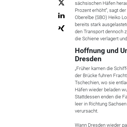
sächsischen Häfen herau
Prozent erhöht
“
, sagt de
Oberelbe (SBO) Heiko Lo
bereits stark ausgelaste
den Transport dennoch z
die Schiene verlagert un
Hoffnung und Un
Dresden
„Früher kamen die Schiff
der Brücke fuhren Frach
Tschechien, wo sie entl
Häfen wieder beladen wur
Stattdessen enden die Fa
leer in Richtung Sachsen
verursacht.
Wann Dresden wieder pass