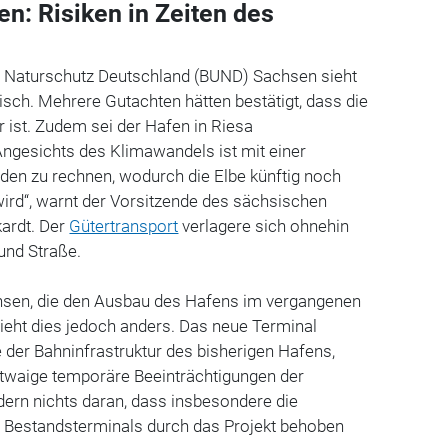
n: Risiken in Zeiten des
 Naturschutz Deutschland (BUND) Sachsen sieht
isch. Mehrere Gutachten hätten bestätigt, dass die
 ist. Zudem sei der Hafen in Riesa
Angesichts des Klimawandels ist mit einer
en zu rechnen, wodurch die Elbe künftig noch
ird“, warnt der Vorsitzende des sächsischen
kardt. Der
Gütertransport
verlagere sich ohnehin
und Straße.
hsen, die den Ausbau des Hafens im vergangenen
ieht dies jedoch anders. Das neue Terminal
e der Bahninfrastruktur des bisherigen Hafens,
Etwaige temporäre Beeinträchtigungen der
ndern nichts daran, dass insbesondere die
es Bestandsterminals durch das Projekt behoben