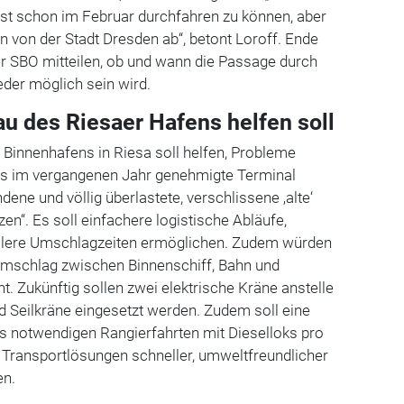
hst schon im Februar durchfahren zu können, aber
in von der Stadt Dresden ab“, betont Loroff. Ende
er SBO mitteilen, ob und wann die Passage durch
der möglich sein wird.
u des Riesaer Hafens helfen soll
Binnenhafens in Riesa soll helfen, Probleme
as im vergangenen Jahr genehmigte Terminal
dene und völlig überlastete, verschlissene
‚
alte
‘
en“. Es soll einfachere logistische Abläufe,
llere Umschlagzeiten ermöglichen.
Zudem würden
 Umschlag zwischen Binnenschiff, Bahn und
ht.
Zukünftig sollen zwei elektrische Kräne anstelle
nd Seilkräne eingesetzt werden. Zudem soll eine
hs notwendigen Rangierfahrten mit Dieselloks pro
s, Transportlösungen schneller, umweltfreundlicher
en.