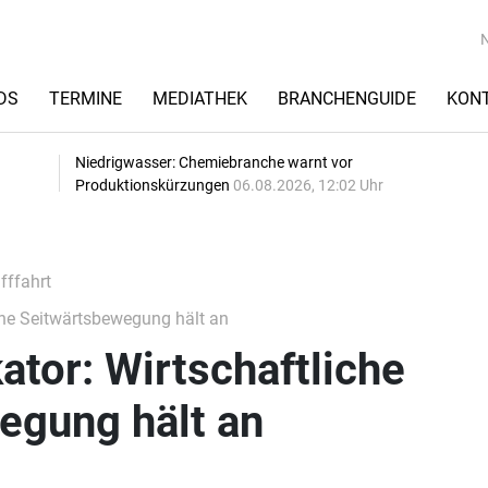
DS
TERMINE
MEDIATHEK
BRANCHENGUIDE
KON
Niedrigwasser: Chemiebranche warnt vor
Produktionskürzungen
06.08.2026, 12:02 Uhr
fffahrt
iche Seitwärtsbewegung hält an
ator: Wirtschaftliche
egung hält an