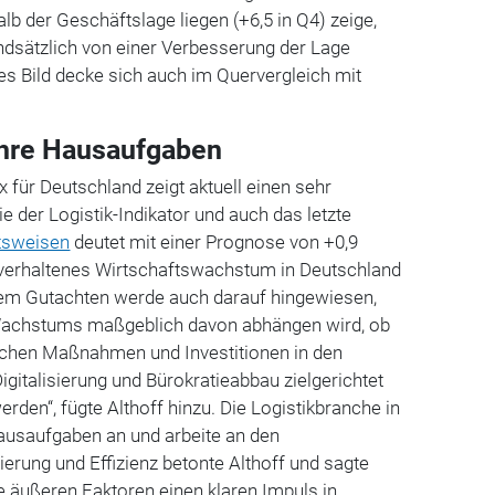
lb der Geschäftslage liegen (+6,5 in Q4) zeige,
ndsätzlich von einer Verbesserung der Lage
s Bild decke sich auch im Quervergleich mit
ihre Hausaufgaben
 für Deutschland zeigt aktuell einen sehr
e der Logistik-Indikator und auch das letzte
tsweisen
deutet mit einer Prognose von +0,9
n verhaltenes Wirtschaftswachstum in Deutschland
In dem Gutachten werde auch darauf hingewiesen,
Wachstums maßgeblich davon abhängen wird, ob
lichen Maßnahmen und Investitionen in den
Digitalisierung und Bürokratieabbau zielgerichtet
werden“, fügte Althoff hinzu. Die Logistikbranche in
ausaufgaben an und arbeite an den
ierung und Effizienz betonte Althoff und sagte
e äußeren Faktoren einen klaren Impuls in