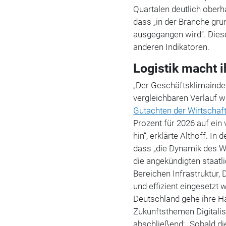
Quartalen deutlich oberha
dass „in der Branche gru
ausgegangen wird“. Diese
anderen Indikatoren.
Logistik macht 
„Der Geschäftsklimaindex
vergleichbaren Verlauf wi
Gutachten der Wirtschaf
Prozent für 2026 auf ei
hin“, erklärte Althoff. 
dass „die Dynamik des 
die angekündigten staat
Bereichen Infrastruktur, 
und effizient eingesetzt 
Deutschland gehe ihre H
Zukunftsthemen Digitalis
abschließend: „Sobald di