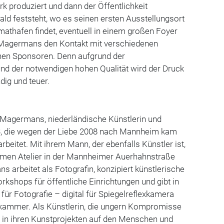
rk produziert und dann der Öffentlichkeit
ald feststeht, wo es seinen ersten Ausstellungsort
imathafen findet, eventuell in einem großen Foyer
t Magermans den Kontakt mit verschiedenen
hen Sponsoren. Denn aufgrund der
d der notwendigen hohen Qualität wird der Druck
dig und teuer.
t Magermans, niederländische Künstlerin und
3, die wegen der Liebe 2008 nach Mannheim kam
arbeitet. Mit ihrem Mann, der ebenfalls Künstler ist,
men Atelier in der Mannheimer Auerhahnstraße
 arbeitet als Fotografin, konzipiert
künstlerische
shops für öffentliche Einrichtungen und gibt in
ür Fotografie – digital für Spiegelreflexkamera
elkammer.
Als Künstlerin, die ungern Kompromisse
 in ihren
Kunstprojekten auf den Menschen und