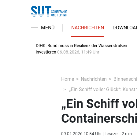
MENÜ
NACHRICHTEN
DOWNLOA
DIHK: Bund muss in Resilienz der Wasserstraßen
investieren
06.08.2026, 11:49 Uhr
Home
Nachrichten
Binnenschi
„Ein Schiff voller Glück“: Kunst
„Ein Schiff vo
Containersch
09.01.2026 10:54 Uhr | Lesezeit: 2 min