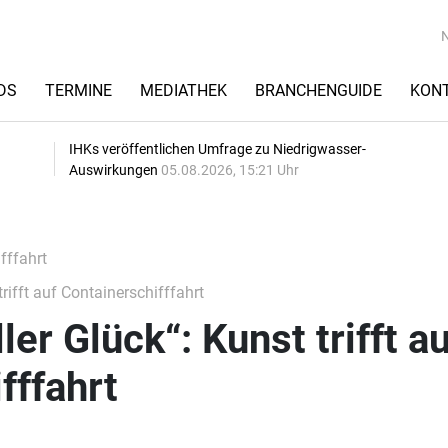
DS
TERMINE
MEDIATHEK
BRANCHENGUIDE
KON
IHKs veröffentlichen Umfrage zu Niedrigwasser-
Auswirkungen
05.08.2026, 15:21 Uhr
fffahrt
 trifft auf Containerschifffahrt
ller Glück“: Kunst trifft au
ifffahrt