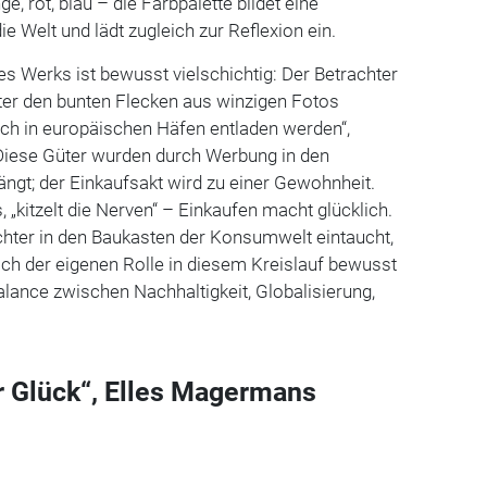
e, rot, blau – die Farbpalette bildet eine
e Welt und lädt zugleich zur Reflexion ein.
es Werks ist bewusst vielschichtig: Der Betrachter
nter den bunten Flecken aus winzigen Fotos
lich in europäischen Häfen entladen werden“,
. Diese Güter wurden durch Werbung in den
ngt; der Einkaufsakt wird zu einer Gewohnheit.
kitzelt die Nerven“ – Einkaufen macht glücklich.
hter in den Baukasten der Konsumwelt eintaucht,
sich der eigenen Rolle in diesem Kreislauf bewusst
Balance zwischen Nachhaltigkeit, Globalisierung,
er Glück“, Elles Magermans