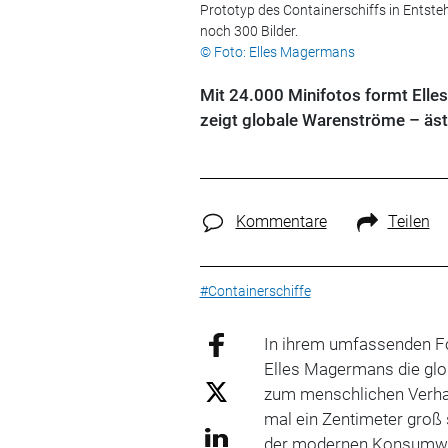
Prototyp des Containerschiffs in Entste
noch 300 Bilder.
© Foto: Elles Magermans
Mit 24.000 Minifotos formt Elles 
zeigt globale Warenströme – ästh
Kommentare
Teilen
#Containerschiffe
In ihrem umfassenden Fot
Elles Magermans die gl
zum menschlichen Verhalt
mal ein Zentimeter groß s
der modernen Konsumwelt