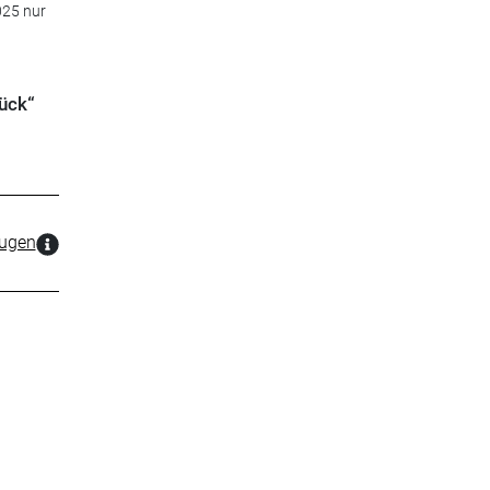
025 nur
lück“
zugen