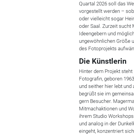
Quartal 2026 soll das We
vorgestellt werden – sob
oder vielleicht sogar He
oder Saal. Zurzeit such
Ideengebern und möglic
ungewöhnlichen Größe un
des Fotoprojekts aufwän
Die Künstlerin
Hinter dem Projekt steh
Fotografin, geboren 196
und seither hier lebt und 
begrüßt sie im gemeinsa
gern Besucher. Magermans
Mitmachaktionen und Work
ihrem Studio Workshops f
und analog in der Dunk
eingeht, konzentriert sich