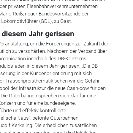
l der privaten Eisenbahnverkehrsunternehmen
Mario Reiß, neuer Bundesvorsitzende der
Lokomotivführer (GDL), zu Gast.
 diesem Jahr gerissen
Veranstaltung, um die Forderungen zur Zukunft der
eutlich zu verschärfen. Nachdem der Verband über
rganisation innerhalb des DB-Konzerns
 Geduldsfaden in diesem Jahr gerissen.
„
Die DB
serung in der Kundenorientierung mit sich
der Trassenpreisthematik sehen wir die Gefahr,
pol der Infrastruktur die neue Cash-cow für den
Die Güterbahnen sprechen sich klar für eine
onzern und für eine bundeseigene,
hrte und effektiv kontrollierte
ellschaft aus
“, betonte
Güterbahnen-
udolf Kerkeling.
Die erheblichen zusätzlichen
ient investiert werden, damit die Politik den