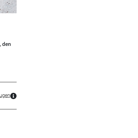
, den
zugen