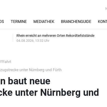
DS
TERMINE
MEDIATHEK
BRANCHENGUIDE
KON
Rhein erreicht an mehreren Orten Rekordtiefststände
04.08.2026, 13:32 Uhr
fffahrt
zugstrecke unter Nürnberg und Fürth
n baut neue
cke unter Nürnberg und