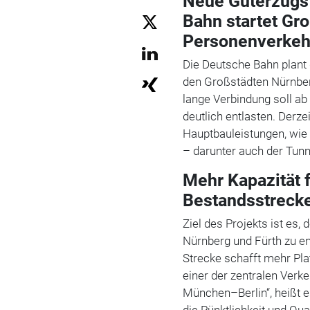
Neue Güterzugst
Bahn startet Gro
Personenverkeh
Die Deutsche Bahn plant 
den Großstädten Nürnberg
lange Verbindung soll ab
deutlich entlasten. Derze
Hauptbauleistungen, wie 
– darunter auch der Tunne
Mehr Kapazität 
Bestandsstreck
Ziel des Projekts ist es,
Nürnberg und Fürth zu en
Strecke schafft mehr Pl
einer der zentralen Verk
München–Berlin“, heißt es
die Pünktlichkeit und Q