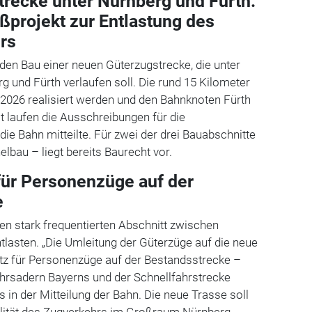
recke unter Nürnberg und Fürth:
ßprojekt zur Entlastung des
rs
den Bau einer neuen Güterzugstrecke, die unter
 und Fürth verlaufen soll. Die rund 15 Kilometer
 2026 realisiert werden und den Bahnknoten Fürth
it laufen die Ausschreibungen für die
die Bahn mitteilte. Für zwei der drei Bauabschnitte
lbau – liegt bereits Baurecht vor.
für Personenzüge auf der
e
 den stark frequentierten Abschnitt zwischen
tlasten. „Die Umleitung der Güterzüge auf die neue
atz für Personenzüge auf der Bestandsstrecke –
ehrsadern Bayerns und der Schnellfahrstrecke
 in der Mitteilung der Bahn. Die neue Trasse soll
ualität des Zugverkehrs im Großraum Nürnberg