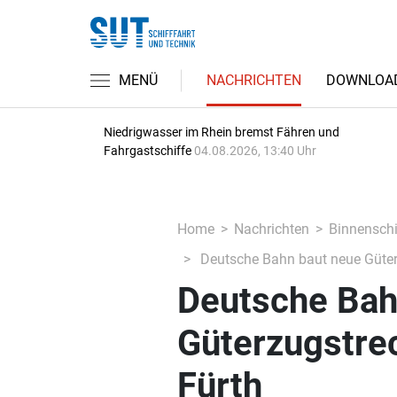
MENÜ
NACHRICHTEN
DOWNLOA
Niedrigwasser im Rhein bremst Fähren und
Fahrgastschiffe
04.08.2026, 13:40 Uhr
Home
Nachrichten
Binnenschi
Deutsche Bahn baut neue Güter
Deutsche Bah
Güterzugstre
Fürth