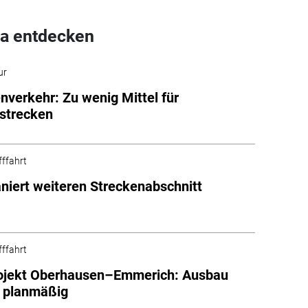
a entdecken
ur
nverkehr: Zu wenig Mittel für
strecken
fffahrt
niert weiteren Streckenabschnitt
fffahrt
ojekt Oberhausen–Emmerich: Ausbau
t planmäßig