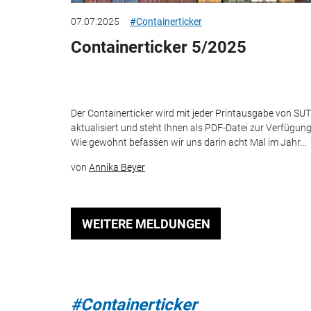
07.07.2025
#Containerticker
Containerticker 5/2025
Der Containerticker wird mit jeder Printausgabe von SUT
aktualisiert und steht Ihnen als PDF-Datei zur Verfügung
Wie gewohnt befassen wir uns darin acht Mal im Jahr...
von
Annika Beyer
WEITERE MELDUNGEN
#Containerticker