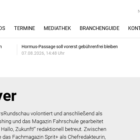
DS
TERMINE
MEDIATHEK
BRANCHENGUIDE
KON
n
Hormus-Passage soll vorerst gebührenfrei bleiben
07.08.2026, 14:48 Uhr
yer
hrsRundschau volontiert und anschließend als
ishing und das Magazin Fahrschule gearbeitet
 Hallo, Zukunft!“ redaktionell betreut. Zwischen
e das Fachmagazin Sprit+ als Chefredakteurin,