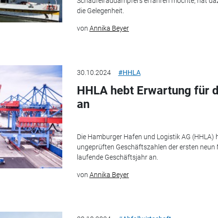
Schaufelraddampfers erfahren möchte, hat da
die Gelegenheit.
von
Annika Beyer
30.10.2024
#HHLA
HHLA hebt Erwartung für 
an
Die Hamburger Hafen und Logistik AG (HHLA) h
ungeprüften Geschäftszahlen der ersten neun 
laufende Geschäftsjahr an.
von
Annika Beyer