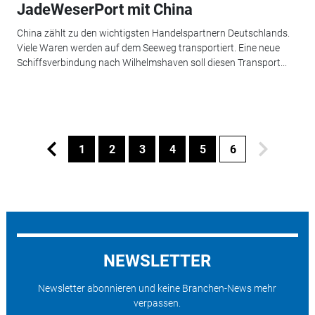
JadeWeserPort mit China
China zählt zu den wichtigsten Handelspartnern Deutschlands.
Viele Waren werden auf dem Seeweg transportiert. Eine neue
Schiffsverbindung nach Wilhelmshaven soll diesen Transport...
1
2
3
4
5
6
NEWSLETTER
Newsletter abonnieren und keine Branchen-News mehr
verpassen.