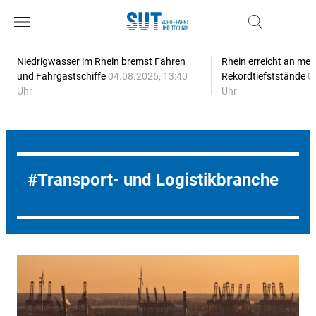
Niedrigwasser im Rhein bremst Fähren
Rhein erreicht an meh
und Fahrgastschiffe
04.08.2026, 13:40
Rekordtiefststände
0
Uhr
Uhr
Transport- und Logistikbranche