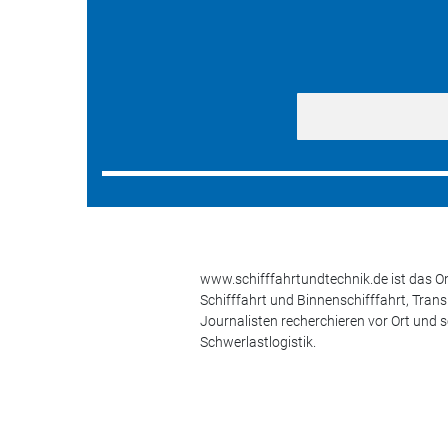
www.schifffahrtundtechnik.de ist das On
Schifffahrt und Binnenschifffahrt, Tran
Journalisten recherchieren vor Ort und 
Schwerlastlogistik.