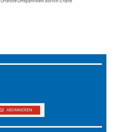
m Offshore-Umspannwerk BorWin 5 nahe
ABONNIEREN