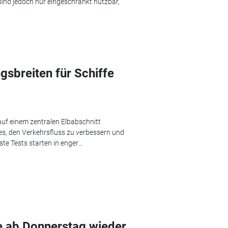
sind jedoch nur eingeschränkt nutzbar,
gsbreiten für Schiffe
uf einem zentralen Elbabschnitt
 es, den Verkehrsfluss zu verbessern und
e Tests starten in enger...
 ab Donnerstag wieder