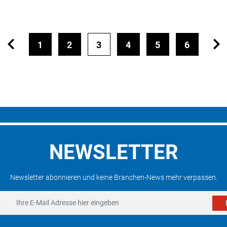
1
2
3
4
5
6
NEWSLETTER
Newsletter abonnieren und keine Branchen-News mehr verpassen.