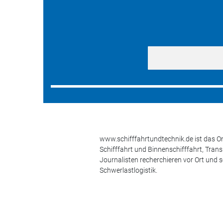
www.schifffahrtundtechnik.de ist das On
Schifffahrt und Binnenschifffahrt, Tran
Journalisten recherchieren vor Ort und 
Schwerlastlogistik.