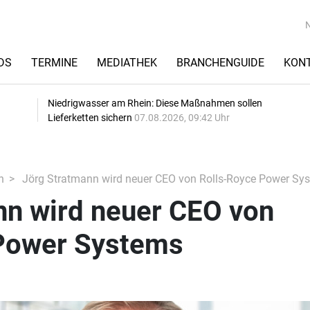
DS
TERMINE
MEDIATHEK
BRANCHENGUIDE
KON
Niedrigwasser am Rhein: Diese Maßnahmen sollen
Lieferketten sichern
07.08.2026, 09:42 Uhr
n
Jörg Stratmann wird neuer CEO von Rolls-Royce Power Sy
nn wird neuer CEO von
Power Systems