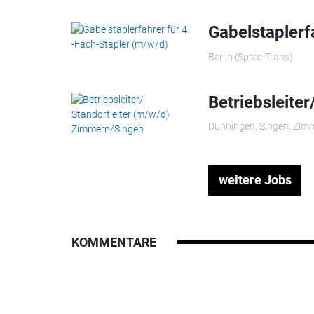
Gabelstaplerf
Berlin (Spree-Trans)
Betriebsleite
Dunningen, Singen, Zim
weitere Jobs
KOMMENTARE