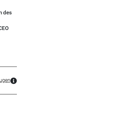
h des
-CEO
zugen