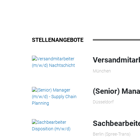
STELLENANGEBOTE
Versandmitarb
München
(Senior) Mana
Düsseldorf
Sachbearbeite
Berlin (Spree-Trans)