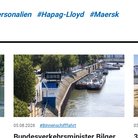
rsonalien
#Hapag-Lloyd
#Maersk
05.08.2026
#Binnenschifffahrt
03
Bundesverkehrsminister Bilger
3