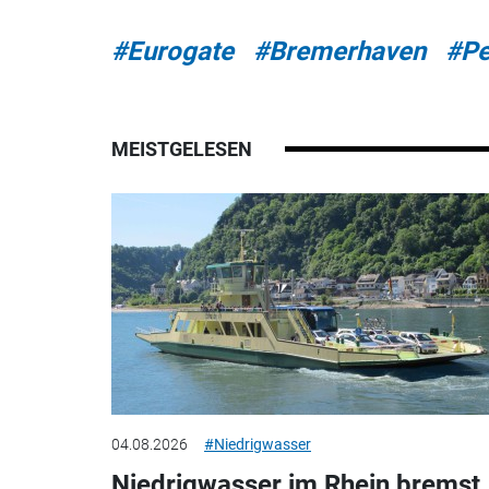
#Eurogate
#Bremerhaven
#Pe
MEISTGELESEN
04.08.2026
#Niedrigwasser
Niedrigwasser im Rhein bremst