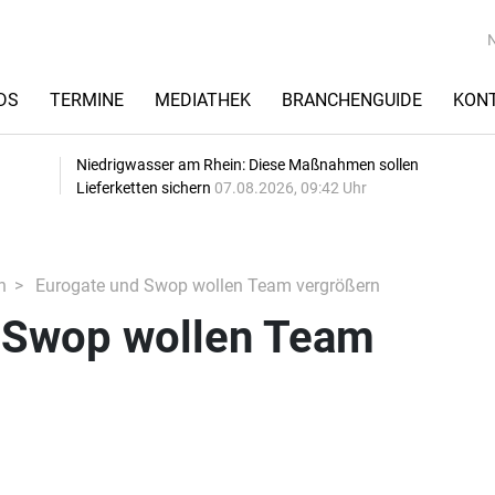
DS
TERMINE
MEDIATHEK
BRANCHENGUIDE
KON
Niedrigwasser am Rhein: Diese Maßnahmen sollen
Lieferketten sichern
07.08.2026, 09:42 Uhr
n
Eurogate und Swop wollen Team vergrößern
 Swop wollen Team