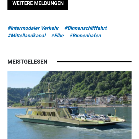
WEITERE MELDUNGEN
#intermodaler Verkehr
#Binnenschifffahrt
#Mittellandkanal
#Elbe
#Binnenhafen
MEISTGELESEN