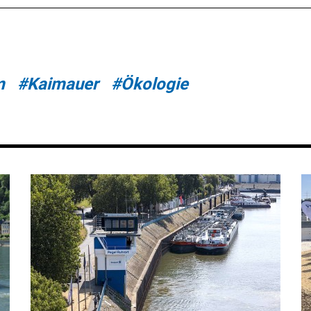
m
#Kaimauer
#Ökologie