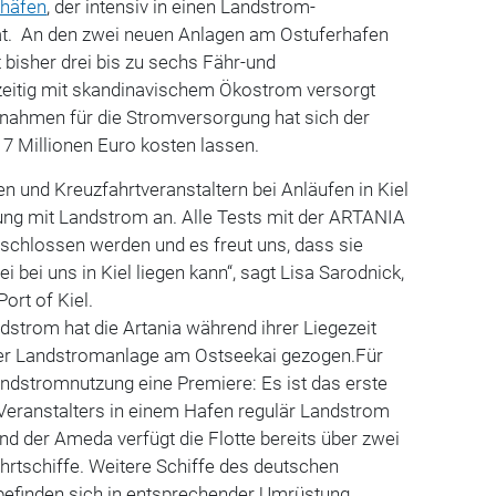
häfen
, der intensiv in einen Landstrom-
 hat. An den zwei neuen Anlagen am Ostuferhafen
 bisher drei bis zu sechs Fähr-und
hzeitig mit skandinavischem Ökostrom versorgt
ahmen für die Stromversorgung hat sich der
7 Millionen Euro kosten lassen.
en und Kreuzfahrtveranstaltern bei Anläufen in Kiel
ng mit Landstrom an. Alle Tests mit der ARTANIA
schlossen werden und es freut uns, dass sie
i bei uns in Kiel liegen kann“, sagt Lisa Sarodnick,
rt of Kiel.
dstrom hat die Artania während ihrer Liegezeit
er Landstromanlage am Ostseekai gezogen.Für
andstromnutzung eine Premiere: Es ist das erste
 Veranstalters in einem Hafen regulär Landstrom
und der Ameda verfügt die Flotte bereits über zwei
hrtschiffe. Weitere Schiffe des deutschen
befinden sich in entsprechender Umrüstung.