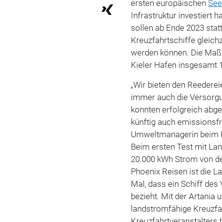
ersten europäischen
See
Infrastruktur investiert
sollen ab Ende 2023 statt
Kreuzfahrtschiffe gleic
werden können. Die Maßn
Kieler Hafen insgesamt 1
„Wir bieten den Reederei
immer auch die Versorgu
konnten erfolgreich abge
künftig auch emissionsfre
Umweltmanagerin beim Po
Beim ersten Test mit Lan
20.000 kWh Strom von d
Phoenix Reisen ist die L
Mal, dass ein Schiff des
bezieht. Mit der Artania 
landstromfähige Kreuzfa
Kreuzfahrtveranstalters 