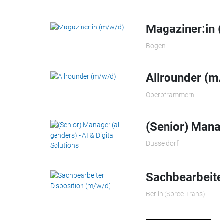
Magaziner:in
Bogen
Allrounder (m
Oberpframmern
(Senior) Manag
Düsseldorf
Sachbearbeite
Berlin (Spree-Trans)