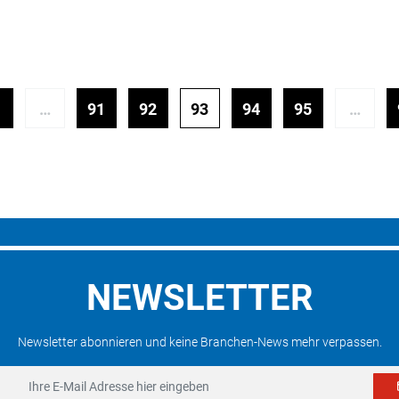
…
91
92
93
94
95
…
NEWSLETTER
Newsletter abonnieren und keine Branchen-News mehr verpassen.