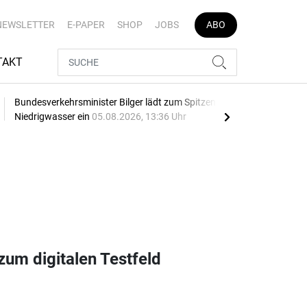
NEWSLETTER
E-PAPER
SHOP
JOBS
ABO
TAKT
Bundesverkehrsminister Bilger lädt zum Spitzengespräch
Dona
Niedrigwasser ein
05.08.2026, 13:36 Uhr
04.0
zum digitalen Testfeld