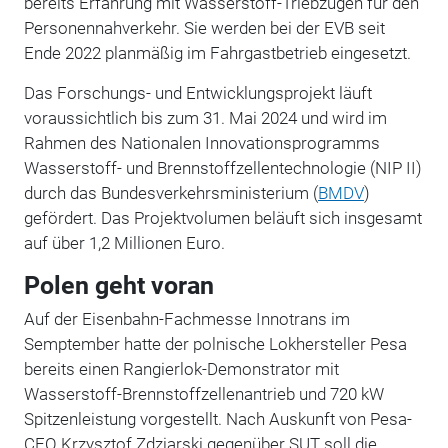
bereits Erfahrung mit Wasserstoff-Triebzügen für den
Personennahverkehr. Sie werden bei der EVB seit
Ende 2022 planmäßig im Fahrgastbetrieb eingesetzt.
Das Forschungs- und Entwicklungsprojekt läuft
voraussichtlich bis zum 31. Mai 2024 und wird im
Rahmen des Nationalen Innovationsprogramms
Wasserstoff- und Brennstoffzellentechnologie (NIP II)
durch das Bundesverkehrsministerium (
BMDV
)
gefördert. Das Projektvolumen beläuft sich insgesamt
auf über 1,2 Millionen Euro.
Polen geht voran
Auf der Eisenbahn-Fachmesse Innotrans im
Semptember hatte der polnische Lokhersteller Pesa
bereits einen Rangierlok-Demonstrator mit
Wasserstoff-Brennstoffzellenantrieb und 720 kW
Spitzenleistung vorgestellt. Nach Auskunft von Pesa-
CEO Krzysztof Zdziarski gegenüber SUT soll die