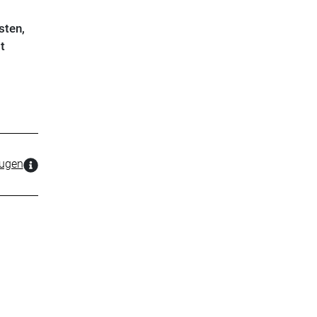
sten,
t
zugen