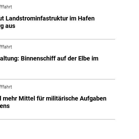
fffahrt
t Landstrominfastruktur im Hafen
g aus
fffahrt
altung: Binnenschiff auf der Elbe im
fffahrt
l mehr Mittel für militärische Aufgaben
fens