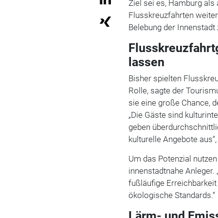
Ziel sei es, Hamburg als 
Flusskreuzfahrten weiter
Belebung der Innenstadt
Flusskreuzfahrtg
lassen
Bisher spielten Flusskre
Rolle, sagte der Tourism
sie eine große Chance, d
„
Die Gäste sind kulturinte
geben überdurchschnittli
kulturelle Angebote aus“,
Um das Potenzial nutzen
innenstadtnahe Anleger. 
fußläufige Erreichbarkei
ökologische Standards.“
Lärm- und Emiss