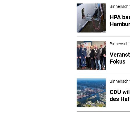
Binnenschi
HPA bau
Hambur
Binnenschi
Veranst
Fokus
Binnenschi
CDU wil
des Ha