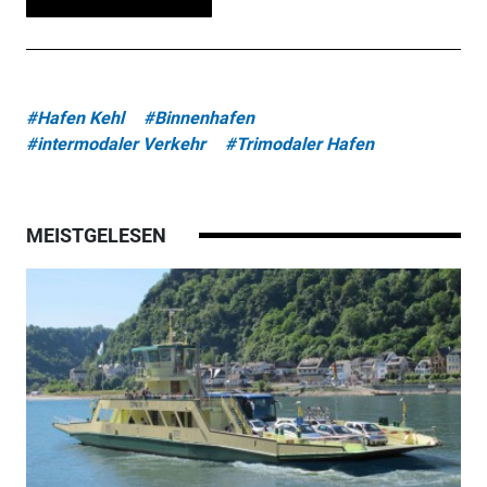
#Hafen Kehl
#Binnenhafen
#intermodaler Verkehr
#Trimodaler Hafen
MEISTGELESEN