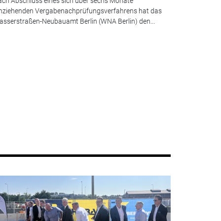
ch Abschluss eines sich über sechs Monate
nziehenden Vergabenachprüfungsverfahrens hat das
sserstraßen-Neubauamt Berlin (WNA Berlin) den...