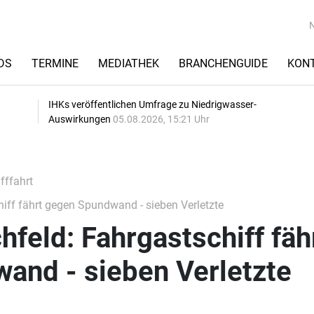
DS
TERMINE
MEDIATHEK
BRANCHENGUIDE
KON
IHKs veröffentlichen Umfrage zu Niedrigwasser-
Auswirkungen
05.08.2026, 15:21 Uhr
fffahrt
iff fährt gegen Spundwand - sieben Verletzte
feld: Fahrgastschiff fäh
and - sieben Verletzte