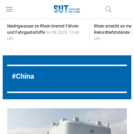
Niedrigwasser im Rhein bremst Fähren
Rhein erreicht an meh
und Fahrgastschiffe
04.08.2026, 13:40
Rekordtiefststände
0
Uhr
Uhr
China