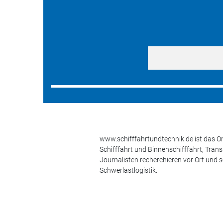
www.schifffahrtundtechnik.de ist das On
Schifffahrt und Binnenschifffahrt, Tran
Journalisten recherchieren vor Ort und 
Schwerlastlogistik.