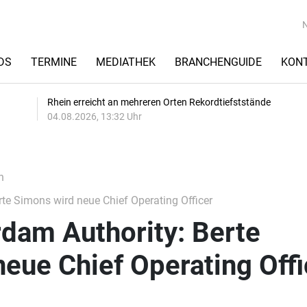
DS
TERMINE
MEDIATHEK
BRANCHENGUIDE
KON
Rhein erreicht an mehreren Orten Rekordtiefststände
04.08.2026, 13:32 Uhr
n
rte Simons wird neue Chief Operating Officer
rdam Authority: Berte
eue Chief Operating Offi