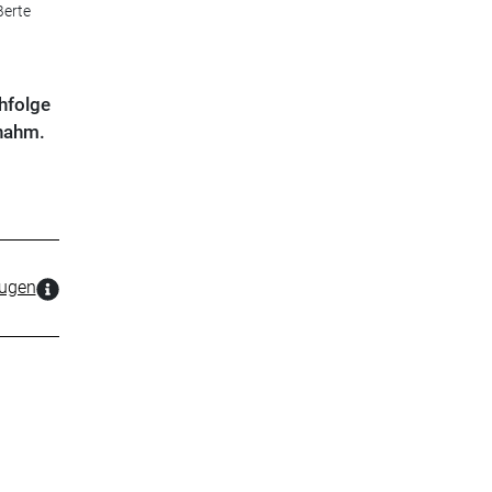
Berte
hfolge
nahm.
zugen