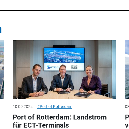
m
10.09.2024
#Port of Rotterdam
03
Port of Rotterdam: Landstrom
P
für ECT-Terminals
v