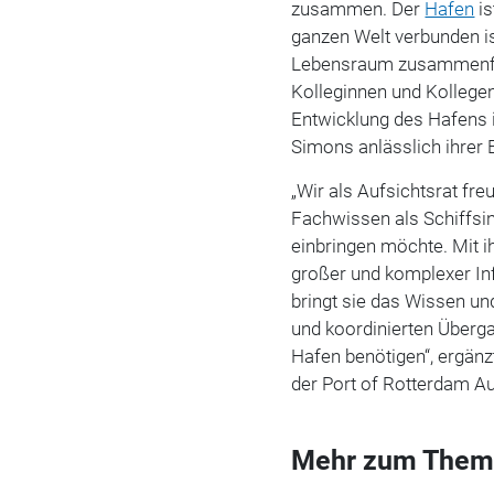
zusammen. Der
Hafen
is
ganzen Welt verbunden ist
Lebensraum zusammenfin
Kolleginnen und Kollege
Entwicklung des Hafens 
Simons anlässlich ihrer
„Wir als Aufsichtsrat fre
Fachwissen als Schiffsin
einbringen möchte. Mit ih
großer und komplexer Inf
bringt sie das Wissen und
und koordinierten Überga
Hafen benötigen“, ergän
der Port of Rotterdam Au
Mehr zum Them