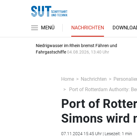
MENÜ
NACHRICHTEN
DOWNLOA
Niedrigwasser im Rhein bremst Fähren und
Fahrgastschiffe
04.08.2026, 13:40 Uhr
Home
Nachrichten
Personalie
Port of Rotterdam Authority: Be
Port of Rotte
Simons wird n
07.11.2024 15:45 Uhr | Lesezeit: 1 min