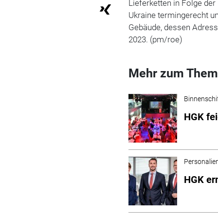
Lieferketten in Folge de
Ukraine termingerecht um
Gebäude, dessen Adress
2023. (pm/roe)
Mehr zum Them
Binnenschi
HGK fei
Personalie
HGK er