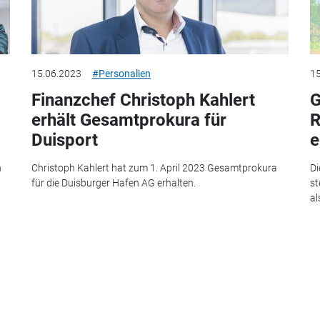
15.06.2023
#Personalien
15
Finanzchef Christoph Kahlert
G
erhält Gesamtprokura für
R
Duisport
e
n
Christoph Kahlert hat zum 1. April 2023 Gesamtprokura
Di
für die Duisburger Hafen AG erhalten.
st
al