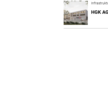
Infrastrukt
HGK AG