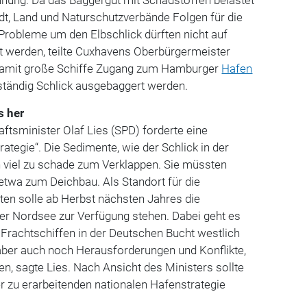
adt, Land und Naturschutzverbände Folgen für die
robleme um den Elbschlick dürften nicht auf
 werden, teilte Cuxhavens Oberbürgermeister
 Damit große Schiffe Zugang zum Hamburger
Hafen
tändig Schlick ausgebaggert werden.
s her
tsminister Olaf Lies (SPD) forderte eine
ategie“. Die Sedimente, wie der Schlick in der
n viel zu schade zum Verklappen. Sie müssten
 etwa zum Deichbau. Als Standort für die
en solle ab Herbst nächsten Jahres die
er Nordsee zur Verfügung stehen. Dabei geht es
Frachtschiffen in der Deutschen Bucht westlich
aber auch noch Herausforderungen und Konflikte,
n, sagte Lies. Nach Ansicht des Ministers sollte
r zu erarbeitenden nationalen Hafenstrategie