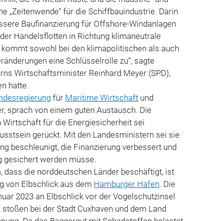
 „Zeitenwende“ für die Schiffbauindustrie. Darin
bessere Baufinanzierung für Offshore-Windanlagen
er Handelsflotten in Richtung klimaneutrale
e kommt sowohl bei den klimapolitischen als auch
eränderungen eine Schlüsselrolle zu“, sagte
s Wirtschaftsminister Reinhard Meyer (SPD),
n hatte.
ndesregierung
für
Maritime Wirtschaft
und
er, sprach von einem guten Austausch. Die
Wirtschaft für die Energiesicherheit sei
sstsein gerückt. Mit den Landesministern sei sie
ung beschleunigt, die Finanzierung verbessert und
g gesichert werden müsse.
 dass die norddeutschen Länder beschäftigt, ist
ng von Elbschlick aus dem
Hamburger Hafen
. Die
uar 2023 an Elbschlick vor der Vogelschutzinsel
, stoßen bei der Stadt Cuxhaven und dem Land
nung. Da das Baggergut mit Schadstoffen belastet