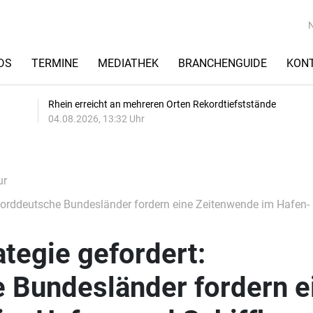
DS
TERMINE
MEDIATHEK
BRANCHENGUIDE
KON
Rhein erreicht an mehreren Orten Rekordtiefststände
04.08.2026, 13:32 Uhr
ur
 Norddeutsche Bundesländer fordern eine Zeitenwende im Hafen-
ategie gefordert:
 Bundesländer fordern e