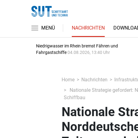
MENÜ
NACHRICHTEN
DOWNLOA
Niedrigwasser im Rhein bremst Fähren und
Fahrgastschiffe
04.08.2026, 13:40 Uhr
Home
Nachrichten
Infrastrukt
Nationale Strategie gefordert:
Schiffbau
Nationale Str
Norddeutsche