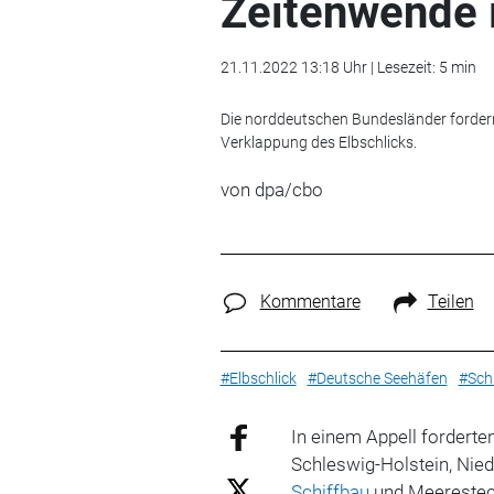
Zeitenwende 
21.11.2022 13:18 Uhr | Lesezeit: 5 min
Die norddeutschen Bundesländer fordern 
Verklappung des Elbschlicks.
von dpa/cbo
Kommentare
Teilen
#Elbschlick
#Deutsche Seehäfen
#Sch
In einem Appell forderte
Schleswig-Holstein, Nie
Schiffbau
und Meerestechn