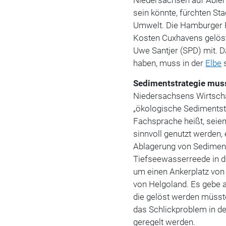
sein könnte, fürchten St
Umwelt. Die Hamburger P
Kosten Cuxhavens gelöst
Uwe Santjer (SPD) mit.
haben, muss in der
Elbe
s
Sedimentstrategie mus
Niedersachsens Wirtschaf
„ökologische Sedimentstr
Fachsprache heißt, seie
sinnvoll genutzt werden,
Ablagerung von Sediment
Tiefseewasserreede in d
um einen Ankerplatz von 
von Helgoland. Es gebe 
die gelöst werden müsste
das Schlickproblem in de
geregelt werden.