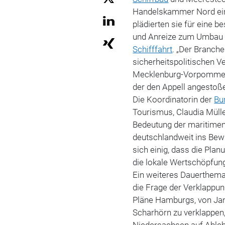
Handelskammer Nord eine
plädierten sie für eine 
und Anreize zum Umbau d
Schifffahrt
. „Der Branch
sicherheitspolitischen V
Mecklenburg-Vorpommern
der den Appell angestoße
Die Koordinatorin der
Bu
Tourismus, Claudia Müll
Bedeutung der maritimen 
deutschlandweit ins Bewu
sich einig, dass die Plan
die lokale Wertschöpfun
Ein weiteres Dauerthema,
die Frage der Verklappu
Pläne Hamburgs, von Jan
Scharhörn zu verklappen
Niedersachsen auf Ableh