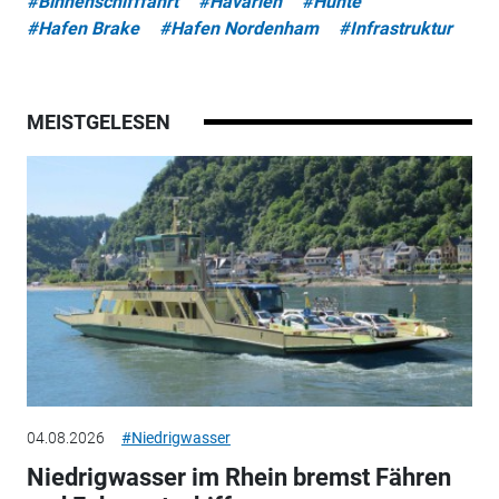
#Binnenschifffahrt
#Havarien
#Hunte
#Hafen Brake
#Hafen Nordenham
#Infrastruktur
MEISTGELESEN
04.08.2026
#Niedrigwasser
Niedrigwasser im Rhein bremst Fähren