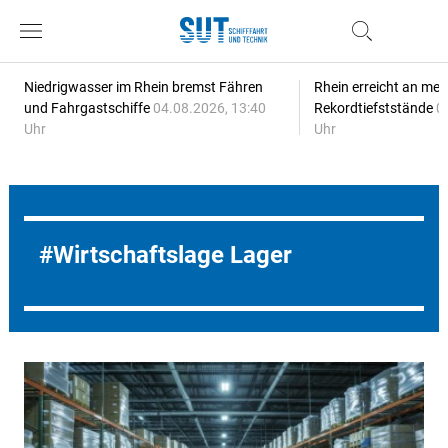
Niedrigwasser im Rhein bremst Fähren
Rhein erreicht an meh
und Fahrgastschiffe
04.08.2026, 13:40
Rekordtiefststände
0
Uhr
Uhr
Wirtschaftslage Lager