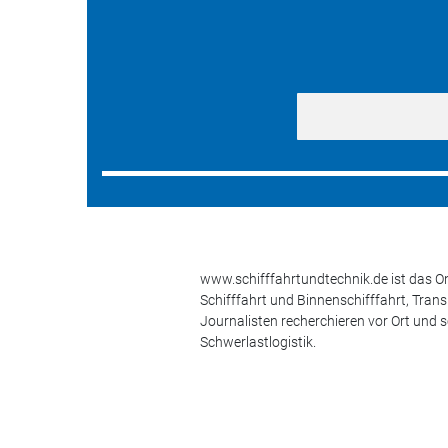
www.schifffahrtundtechnik.de ist das On
Schifffahrt und Binnenschifffahrt, Tran
Journalisten recherchieren vor Ort und 
Schwerlastlogistik.