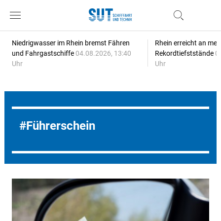
Niedrigwasser im Rhein bremst Fähren
Rhein erreicht an meh
und Fahrgastschiffe
04.08.2026, 13:40
Rekordtiefststände
0
Uhr
Uhr
Führerschein