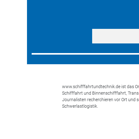
www.schifffahrtundtechnik.de ist das On
Schifffahrt und Binnenschifffahrt, Tran
Journalisten recherchieren vor Ort und 
Schwerlastlogistik.