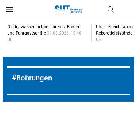
Niedrigwasser im Rhein bremst Fähren
Rhein erreicht an meh
und Fahrgastschiffe
04.08.2026, 13:40
Rekordtiefststände
0
Uhr
Uhr
Bohrungen