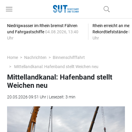
Niedrigwasser im Rhein bremst Fähren
Rhein erreicht an meh
und Fahrgastschiffe
04.08.2026, 13:40
Rekordtiefststände
0
Uhr
Uhr
Home
Nachrichten
Binnenschifffahrt
Mittellandkanal: Hafenband stellt Weichen neu
Mittellandkanal: Hafenband stellt
Weichen neu
20.05.2026 09:51 Uhr | Lesezeit: 3 min