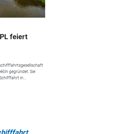
L feiert
chifffahrtsgesellschaft
ěčín gegründet. Sie
chifffahrt in...
hifffahrt