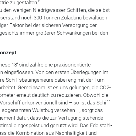
rie zu gestalten.“
u den wenigen Niedrigwasser-Schiffen, die selbst
sserstand noch 300 Tonnen Zuladung bewältigen
tiger Faktor bei der sicheren Versorgung der
ngesichts immer größerer Schwankungen bei den
Konzept
hese 18‘ sind zahlreiche praxisorientierte
eingeflossen. Von den ersten Überlegungen im
e Schiffsbauingenieure dabei eng mit der Turn-
eitet. Gemeinsam ist es uns gelungen, die CO2-
meter erneut deutlich zu reduzieren. Obwohl die
orschiff unkonventionell sind – so ist das Schiff
 sogenannten Wulstbug versehen –, sorgt das
gement dafür, dass die zur Verfügung stehende
timal eingespeist und genutzt wird. Das Edelstahl-
ass die Kombination aus Nachhaltigkeit und