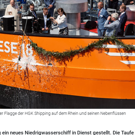
 der Flagge der HGK Shipping auf dem Rhein und seinen Nebenflüssen
 ein neues Niedrigwasserschiff in Dienst gestellt. Die Taufe