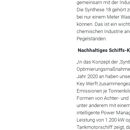
gemeinsam mit der Indust
Die Synthese 18 gehört z
bei nur einem Meter Wa
können. Das ist ein wich
chemischen Industrie a
Pegelständen.
Nachhaltiges Schiffs-
„In das Konzept der ‚Synt
Optimierungsmaßnahmen 
Jahr 2020 an haben unser
Key Werft zusammengearb
Emissionen je Tonnenkilo
Formen von Achter- und V
unter anderem mit einem
intelligente Power Mana
Leistung von 1.200 kW op
Tankmotorschiff zeigt, d