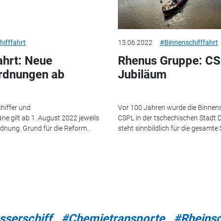
ifffahrt
13.06.2022
#Binnenschifffahrt
ahrt: Neue
Rhenus Gruppe: CSP
rdnungen ab
Jubiläum
hiffer und
Vor 100 Jahren wurde die Binnens
ne gilt ab 1. August 2022 jeweils
CSPL in der tschechischen Stadt D
dnung. Grund für die Reform...
steht sinnbildlich für die gesamte S
sserschiff
#Chemietransporte
#Rheinsc