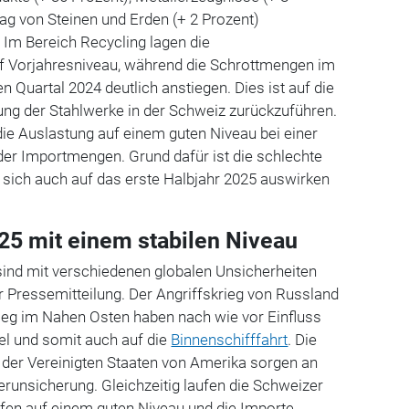
ag von Steinen und Erden (+ 2 Prozent)
. Im Bereich Recycling lagen die
Vorjahresniveau, während die Schrottmengen im
en Quartal 2024 deutlich anstiegen. Dies ist auf die
ng der Stahlwerke in der Schweiz zurückzuführen
.
ie Auslastung auf einem guten Niveau bei einer
er Importmengen. Grund dafür ist die schlechte
 sich auch auf das erste Halbjahr 2025 auswirken
5 mit einem stabilen Niveau
sind mit verschiedenen globalen Unsicherheiten
er Pressemitteilung. Der Angriffskrieg von Russland
rieg im Nahen Osten haben nach wie vor Einfluss
el und somit auch auf die
Binnenschifffahrt
. Die
e der Vereinigten Staaten von Amerika sorgen an
Verunsicherung. Gleichzeitig laufen die Schweizer
äfen auf einem guten Niveau und die Importe