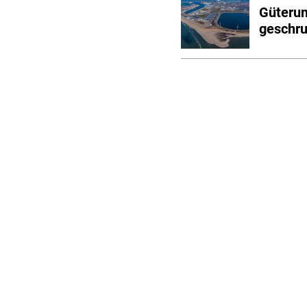
Güterum
geschr