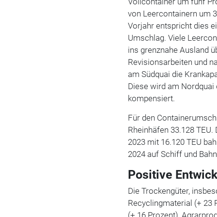
Vollcontainer um fünf P
von Leercontainern um 3
Vorjahr entspricht dies
Umschlag. Viele Leercont
ins grenznahe Ausland üb
Revisionsarbeiten und n
am Südquai die Krankapaz
Diese wird am Nordquai 
kompensiert.
Für den Containerumschl
Rheinhäfen 33.128 TEU. 
2023 mit 16.120 TEU ba
2024 auf Schiff und Bah
Positive Entwick
Die Trockengüter, insbe
Recyclingmaterial (+ 23 
(+ 16 Prozent), Agrarpro