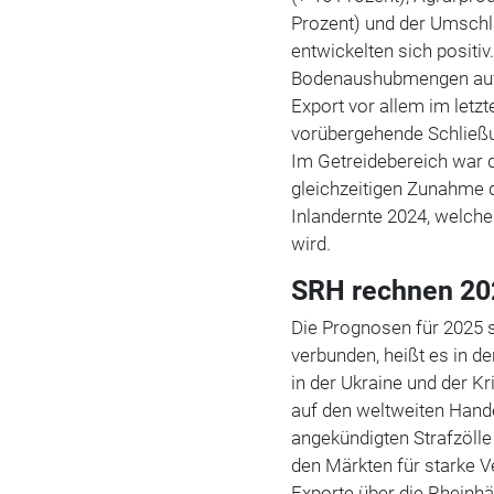
Prozent) und der Umschl
entwickelten sich positiv
Bodenaushubmengen auf 
Export vor allem im letzt
vorübergehende Schließu
Im Getreidebereich war d
gleichzeitigen Zunahme d
Inlandernte 2024, welche
wird.
SRH rechnen 202
Die Prognosen für 2025 
verbunden, heißt es in d
in der Ukraine und der K
auf den weltweiten Hand
angekündigten Strafzöll
den Märkten für starke 
Exporte über die Rheinh