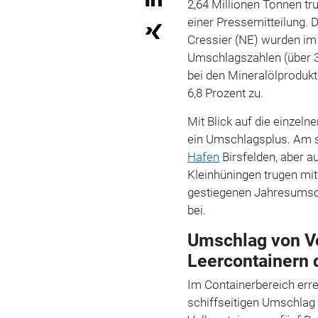
2,64 Millionen Tonnen tr
einer Pressemitteilung. 
Cressier (NE) wurden im F
Umschlagszahlen (über 
bei den Mineralölproduk
6,8 Prozent zu.
Mit Blick auf die einzeln
ein Umschlagsplus. Am s
Hafen
Birsfelden, aber 
Kleinhüningen trugen mi
gestiegenen Jahresumsc
bei.
Umschlag von Vo
Leercontainern 
Im Containerbereich err
schiffseitigen Umschla