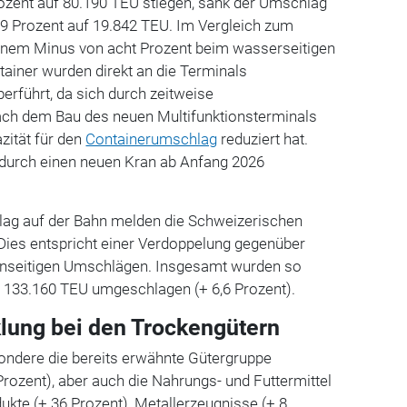
rozent auf 80.190 TEU stiegen, sank der Umschlag
9 Prozent auf 19.842 TEU. Im Vergleich zum
 einem Minus von acht Prozent beim wasserseitigen
ainer wurden direkt an die Terminals
erführt, da sich durch zeitweise
ach dem Bau des neuen Multifunktionsterminals
ität für den
Containerumschlag
reduziert hat.
durch einen neuen Kran ab Anfang 2026
ag auf der Bahn melden die Schweizerischen
Dies entspricht einer Verdoppelung gegenüber
hnseitigen Umschlägen. Insgesamt wurden so
n 133.160 TEU umgeschlagen (+ 6,6 Prozent).
lung bei den Trockengütern
sondere die bereits erwähnte Gütergruppe
Prozent), aber auch die Nahrungs- und Futtermittel
dukte (+ 36 Prozent), Metallerzeugnisse (+ 8