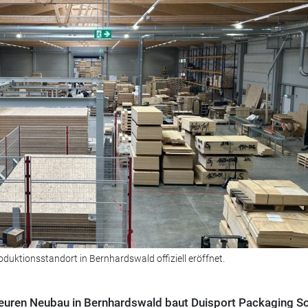
duktionsstandort in Bernhardswald offiziell eröffnet.
teuren Neubau in Bernhardswald baut Duisport Packaging So