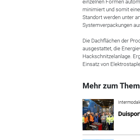
einzelnen Formen automa
minimiert und somit ein
Standort werden unter a
Systemverpackungen aus 
Die Dachflächen der Pro
ausgestattet, die Energi
Hackschnitzelanlage. Er
Einsatz von Elektrostapl
Mehr zum Them
Intermodal
Duisport