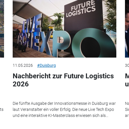
11.05.2026
#Duisburg
30
Nachbericht zur Future Logistics
M
2026
u
Die fünfte Ausgabe der Innovationsmesse in Duisburg war
Na
ts
laut Veranstalter ein voller Erfolg. Die neue Live Tech Expo
Si
und eine interaktive KI-Masterclass erwiesen sich als...
ar