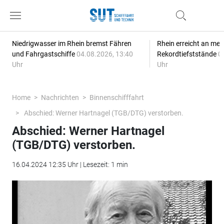
Niedrigwasser im Rhein bremst Fähren
Rhein erreicht an meh
und Fahrgastschiffe
04.08.2026, 13:40
Rekordtiefststände
0
Uhr
Uhr
Home
Nachrichten
Binnenschifffahrt
Abschied: Werner Hartnagel (TGB/DTG) verstorben.
Abschied: Werner Hartnagel
(TGB/DTG) verstorben.
16.04.2024 12:35 Uhr | Lesezeit: 1 min