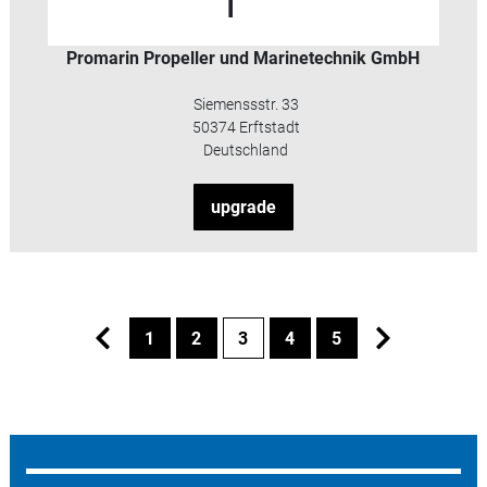
Promarin Propeller und Marinetechnik GmbH
Siemenssstr. 33
50374 Erftstadt
Deutschland
upgrade
1
2
3
4
5