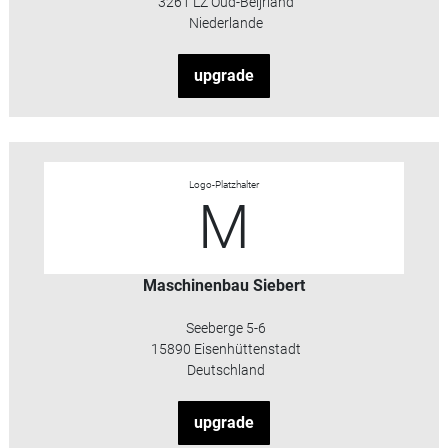
3261 LZ Oud-Beijrland
Niederlande
upgrade
Logo-Platzhalter
M
Maschinenbau Siebert
Seeberge 5-6
15890 Eisenhüttenstadt
Deutschland
upgrade