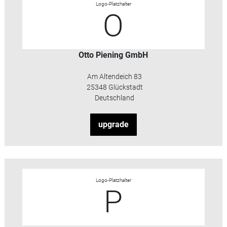
Logo-Platzhalter
O
Otto Piening GmbH
Am Altendeich 83
25348 Glückstadt
Deutschland
upgrade
Logo-Platzhalter
P