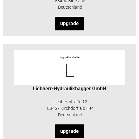
88400 Biberach
Deutschland
upgrade
Logo-Platzhalter
L
Liebherr-Hydraulikbagger GmbH
Liebherrstraße 12
88457 Kirchdorf a d Iller
Deutschland
upgrade