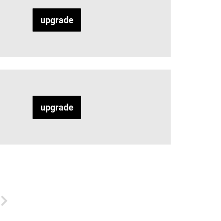
upgrade
upgrade