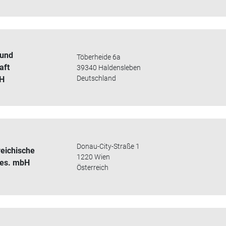
 und
Töberheide 6a
aft
39340 Haldensleben
Deutschland
bH
Donau-City-Straße 1
reichische
1220 Wien
es. mbH
Österreich