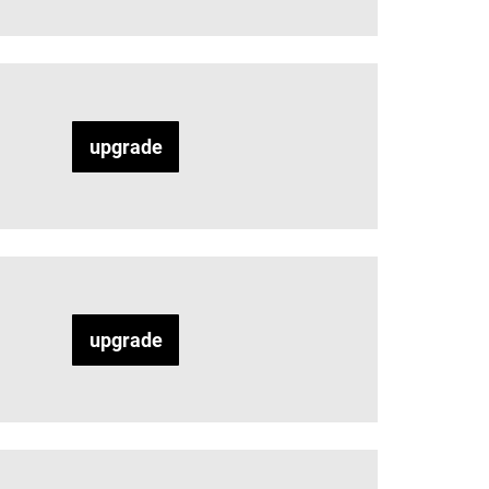
upgrade
upgrade