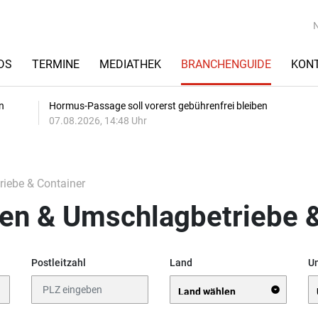
DS
TERMINE
MEDIATHEK
BRANCHENGUIDE
KON
n
Hormus-Passage soll vorerst gebührenfrei bleiben
07.08.2026, 14:48 Uhr
iebe & Container
en & Umschlagbetriebe &
Postleitzahl
Land
Un