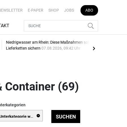
NEWSLETTER
E-PAPER
SHOP
JOBS
ABO
TAKT
Niedrigwasser am Rhein: Diese Maßnahmen sollen
See
Lieferketten sichern
07.08.2026, 09:42 Uhr
Leip
 Container (69)
terkategorien
SUCHEN