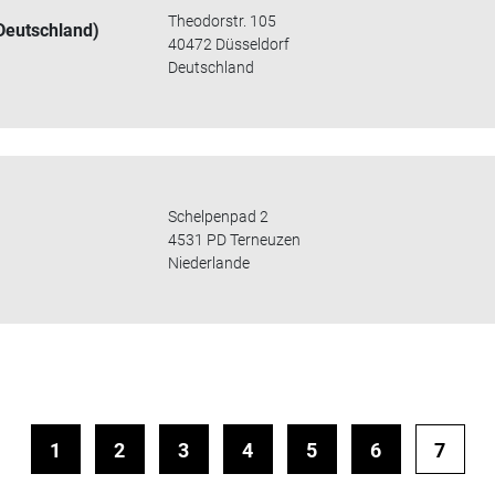
Theodorstr. 105
(Deutschland)
40472 Düsseldorf
Deutschland
Schelpenpad 2
s
4531 PD Terneuzen
Niederlande
1
2
3
4
5
6
7