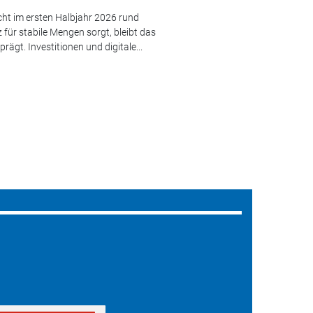
cht im ersten Halbjahr 2026 rund
ür stabile Mengen sorgt, bleibt das
ägt. Investitionen und digitale...