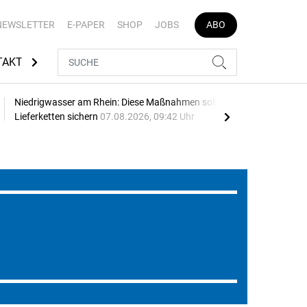
NEWSLETTER
E-PAPER
SHOP
JOBS
ABO
TAKT
Niedrigwasser am Rhein: Diese Maßnahmen sollen
See
Lieferketten sichern
07.08.2026, 09:42 Uhr
Leip