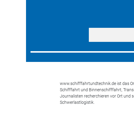
www.schifffahrtundtechnik.de ist das On
Schifffahrt und Binnenschifffahrt, Tran
Journalisten recherchieren vor Ort und 
Schwerlastlogistik.