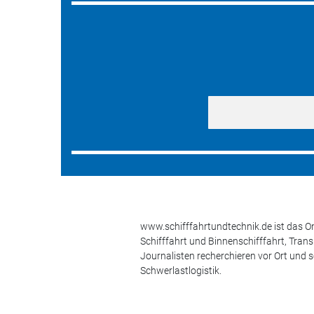
www.schifffahrtundtechnik.de ist das On
Schifffahrt und Binnenschifffahrt, Tran
Journalisten recherchieren vor Ort und 
Schwerlastlogistik.