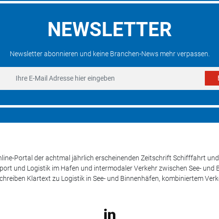
NEWSLETTER
Newsletter abonnieren und keine Branchen-News mehr verpassen.
line-Portal der achtmal jährlich erscheinenden Zeitschrift Schifffahrt 
sport und Logistik im Hafen und intermodaler Verkehr zwischen See- und
schreiben Klartext zu Logistik in See- und Binnenhäfen, kombiniertem Ver