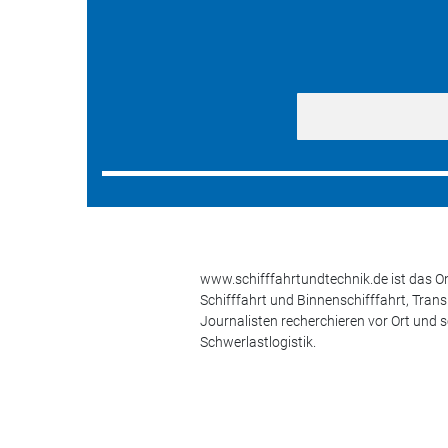
www.schifffahrtundtechnik.de ist das On
Schifffahrt und Binnenschifffahrt, Tran
Journalisten recherchieren vor Ort und 
Schwerlastlogistik.