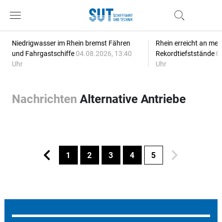
Niedrigwasser im Rhein bremst Fähren
Rhein erreicht an meh
und Fahrgastschiffe
04.08.2026, 13:40
Rekordtiefststände
0
Uhr
Uhr
Nachrichten
Alternative Antriebe
1
2
3
4
5