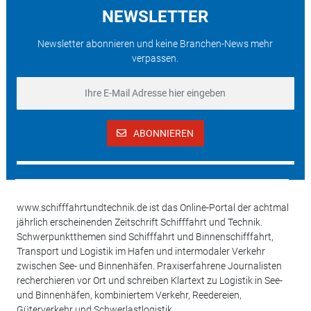
NEWSLETTER
Newsletter abonnieren und keine Branchen-News mehr
verpassen.
ABONNIEREN
www.schifffahrtundtechnik.de ist das Online-Portal der achtmal
jährlich erscheinenden Zeitschrift Schifffahrt und Technik.
Schwerpunktthemen sind Schifffahrt und Binnenschifffahrt,
Transport und Logistik im Hafen und intermodaler Verkehr
zwischen See- und Binnenhäfen. Praxiserfahrene Journalisten
recherchieren vor Ort und schreiben Klartext zu Logistik in See-
und Binnenhäfen, kombiniertem Verkehr, Reedereien,
Güterverkehr und Schwerlastlogistik.