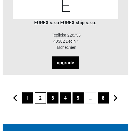
E
EUREX s.r.o EUREX ship s.r.o.
Teplicka 226/55
40502 Decin 4
Tschechien
upgrade
1
2
3
4
5
…
8